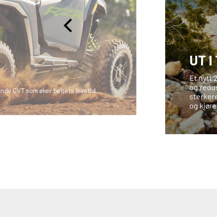
UT I
Et nytt 
og redus
pende CVT som øker beltets levetid.​
sterkere
og kjøre