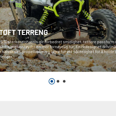
 TØFT TERRENG
25 % sterkere chassis gir forbedret smidighet, tettere passform 
ert kjøretøystøy for en mer fornøyelig tur. En redesignet drivlinje
 halvaksler, propellaksel og lagre for økt pålitelighet for å holde
 lenger.