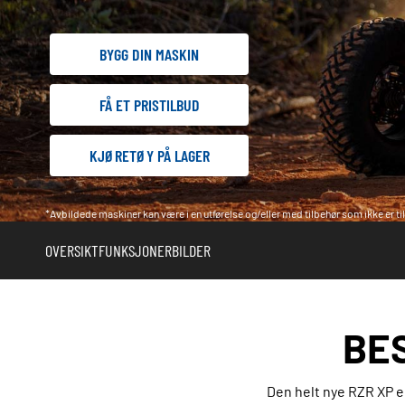
BYGG DIN MASKIN
FÅ ET PRISTILBUD
KJØRETØY PÅ LAGER
*Avbildede maskiner kan være i en utførelse og/eller med tilbehør som ikke er til
OVERSIKT
FUNKSJONER
BILDER
BES
Den helt nye RZR XP e