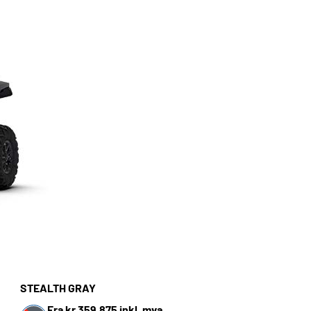
STEALTH GRAY
Fra kr 359.875 inkl. mva