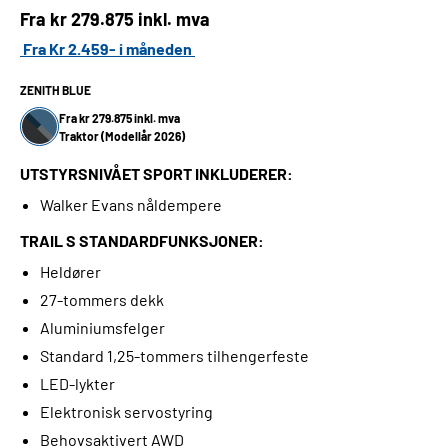
Fra kr
279.875 inkl. mva
Fra Kr 2.459- i måneden
ZENITH BLUE
Fra kr 279.875 inkl. mva
Traktor (Modellår 2026)
UTSTYRSNIVÅET SPORT INKLUDERER:
Walker Evans nåldempere
TRAIL S STANDARDFUNKSJONER:
Heldører
27-tommers dekk
Aluminiumsfelger
Standard 1,25-tommers tilhengerfeste
LED-lykter
Elektronisk servostyring
Behovsaktivert AWD