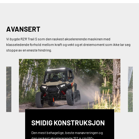
AVANSERT
Vi bygde RZR Trail S som den raskest akselererende maskinen med
klasseledende forhold mellom kraft og vekt og et dreiemoment som ikke lar seg
stoppe av en eneste hindring.
SMIDIG KONSTRUKSJON
Den mest behagelige, beste manøvreringen og
den raskest akselererende 152,4 cm (60-