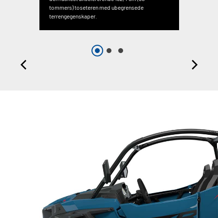
tommers) toseteren med ubegrensede
terrengegenskaper.