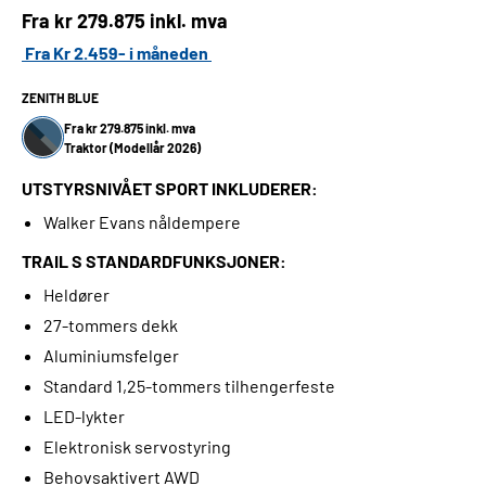
Fra kr
279.875 inkl. mva
Fra Kr 2.459- i måneden
ZENITH BLUE
Fra kr 279.875 inkl. mva
Traktor (Modellår 2026)
UTSTYRSNIVÅET SPORT INKLUDERER:
Walker Evans nåldempere
TRAIL S STANDARDFUNKSJONER:
Heldører
27-tommers dekk
Aluminiumsfelger
Standard 1,25-tommers tilhengerfeste
LED-lykter
Elektronisk servostyring
Behovsaktivert AWD