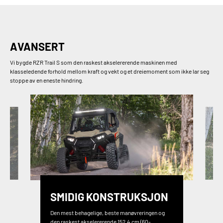
AVANSERT
Vi bygde RZR Trail S som den raskest akselererende maskinen med
klasseledende forhold mellom kraft og vekt og et dreiemoment som ikke lar seg
stoppe av en eneste hindring.
SMIDIG KONSTRUKSJON
Den mest behagelige, beste manøvreringen og
den raskest akselererende 152,4 cm (60-