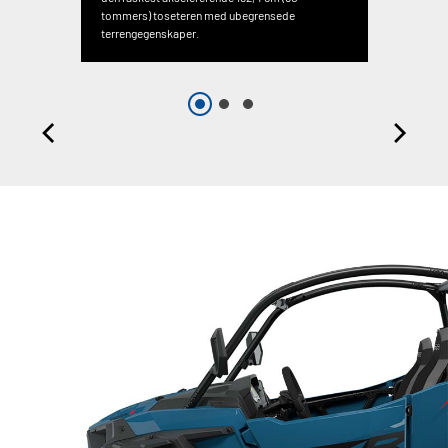
tommers) toseteren med ubegrensede
terrengegenskaper.