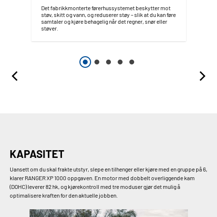
Det fabrikkmonterte førerhussystemet beskytter mot
støv, skitt og vann, og reduserer støy – slik at du kan føre
samtaler og kjøre behagelig når det regner, snør eller
støver.
KAPASITET
Uansett om du skal frakte utstyr, slepe en tilhenger eller kjøre med en gruppe på 6,
klarer RANGER XP 1000 oppgaven. En motor med dobbelt overliggende kam
(DOHC) leverer 82 hk, og kjørekontroll med tre moduser gjør det mulig å
optimalisere kraften for den aktuelle jobben.