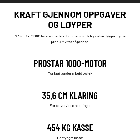
KRAFT GJENNOM OPPGAVER
OG LØYPER
RANGER XP 1000 leverer mer kraft for mer sportslig ytelse i løypa og mer
produktivitet på jobben.
PROSTAR 1000-MOTOR
For kraft under arbeid og lek
35,6 CM KLARING
For å overvinne hindringer
454 KG KASSE
For tyngre laster