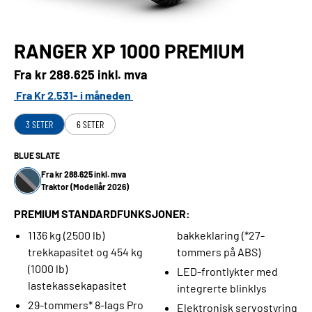
RANGER XP 1000 PREMIUM
Fra kr
288.625 inkl. mva
Fra Kr 2.531- i måneden
3 SETER
6 SETER
BLUE SLATE
Fra kr 288.625 inkl. mva
Traktor (Modellår 2026)
PREMIUM STANDARDFUNKSJONER:
1136 kg (2500 lb)
bakkeklaring (*27-
trekkapasitet og 454 kg
tommers på ABS)
(1000 lb)
LED-frontlykter med
lastekassekapasitet
integrerte blinklys
29-tommers* 8-lags Pro
Elektronisk servostyring