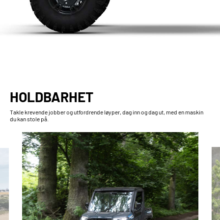
HOLDBARHET
Takle krevende jobber og utfordrende løyper, dag inn og dag ut, med en maskin
du kan stole på.