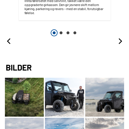
Innta førersetet med selvtillit, takket være den
oppgraderte girkassen. Den gir jevnere skift mellom
kjøring, parkering og revers – med en stabil, forutsigbar
følelse.
BILDER