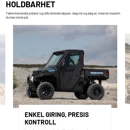
HOLDBARHET
Takle krevende jobber og utfordrende løyper, dag inn og dag ut, med en maskin
du kan stole på.
ENKEL GIRING, PRESIS
KONTROLL