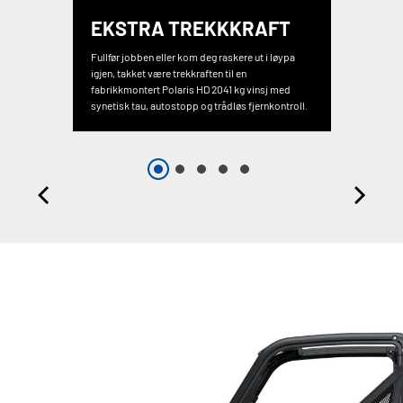
EKSTRA TREKKKRAFT
Fullfør jobben eller kom deg raskere ut i løypa
igjen, takket være trekkraften til en
fabrikkmontert Polaris HD 2041 kg vinsj med
synetisk tau, autostopp og trådløs fjernkontroll.