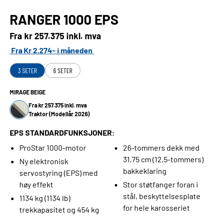
RANGER 1000 EPS
Fra kr
257.375 inkl. mva
Fra Kr 2.274- i måneden
3 SETER
6 SETER
MIRAGE BEIGE
Fra kr 257.375 inkl. mva
Traktor (Modellår 2026)
EPS STANDARDFUNKSJONER:
ProStar 1000-motor
26-tommers dekk med
31,75 cm (12,5-tommers)
Ny elektronisk
bakkeklaring
servostyring (EPS) med
høy effekt
Stor støtfanger foran i
stål, beskyttelsesplate
1134 kg (1134 lb)
for hele karosseriet
trekkapasitet og 454 kg