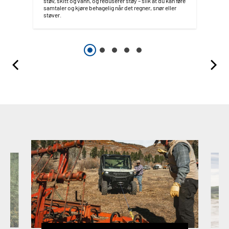
støv, skitt og vann, og reduserer støy – slik at du kan føre
samtaler og kjøre behagelig når det regner, snør eller
støver.