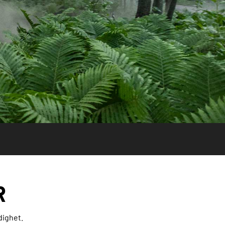
R
dighet.