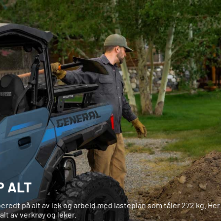
P ALT
eredt på alt av lek og arbeid med lasteplan som tåler 272 kg. Her
 alt av verkrøy og leker.