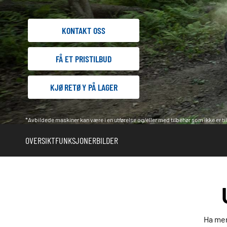
KONTAKT OSS
FÅ ET PRISTILBUD
KJØRETØY PÅ LAGER
*Avbildede maskiner kan være i en utførelse og/eller med tilbehør som ikke er til
OVERSIKT
FUNKSJONER
BILDER
Ha mer