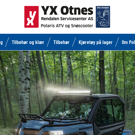
lg
Tilbehør og klær
Tilbehør
Kjøretøy på lager
Om Pol