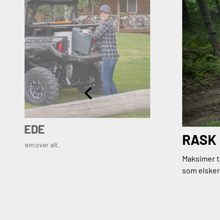
PDAGEDE
RASK
mer deg frem over alt.
Maksimer t
som elsker 