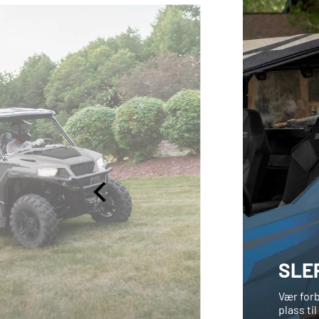
SLE
.
Vær forb
plass til